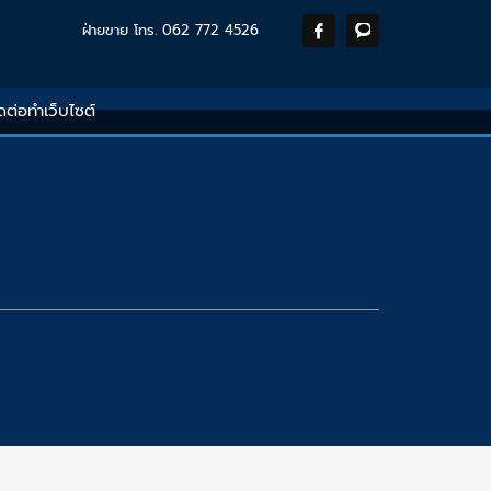
ฝ่ายขาย โทร. 062 772 4526
ดต่อทำเว็บไซต์