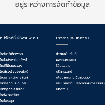
อยู่ระหว่างการจัดทำข้อมูล
ที่มีฟังก์ชั่นใช้งานพิเศษ
ข่าวสารและบทความ
บไซต์มาร์เก็ตเพลส
ข่าวและโปรโมชั่น
บไซต์อสังหาริมทรัพย์
ผลงานของเรา
ไซต์ที่มีระบบจอง
รีวิวของเรา
บไซต์โรงเรียนออนไลน์
บริการแนะนำ
บไซต์นายหน้าขายสินค้า
นโยบายความเป็นส่วนตัว
ไซต์ธุรกิจประกันภัย
นโยบายความปลอดภัยในการใช้ข้อมู
ไซต์ธุรกิจเครือข่าย
บทความ
ไซต์พระเครื่อง
บไซต์ประมูล