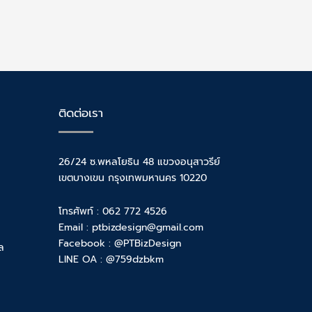
ติดต่อเรา
26/24 ซ.พหลโยธิน 48 แขวงอนุสาวรีย์
เขตบางเขน กรุงเทพมหานคร 10220
โทรศัพท์ : 062 772 4526
Email : ptbizdesign@gmail.com
Facebook :
@PTBizDesign
ล
LINE OA :
@759dzbkm