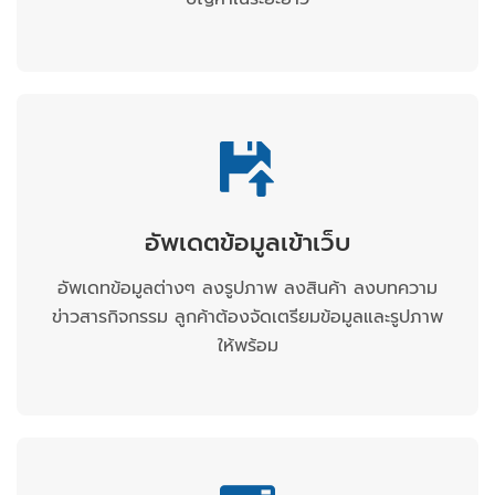
อัพเดตข้อมูลเข้าเว็บ
อัพเดทข้อมูลต่างๆ ลงรูปภาพ ลงสินค้า ลงบทความ
ข่าวสารกิจกรรม ลูกค้าต้องจัดเตรียมข้อมูลและรูปภาพ
ให้พร้อม