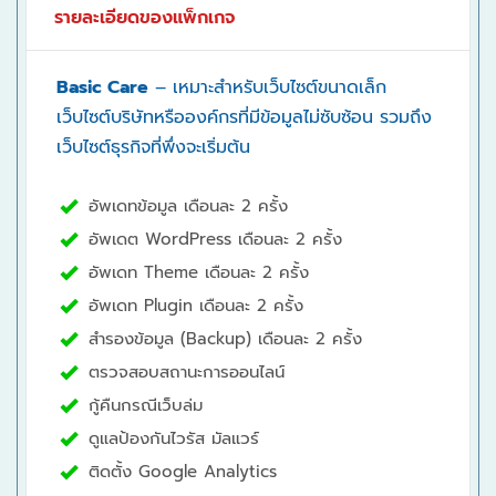
รายละเอียดของแพ็กเกจ
Basic Care
– เหมาะสำหรับเว็บไซต์ขนาดเล็ก
เว็บไซต์บริษัทหรือองค์กรที่มีข้อมูลไม่ซับซ้อน รวมถึง
เว็บไซต์ธุรกิจที่พึ่งจะเริ่มต้น
อัพเดทข้อมูล เดือนละ 2 ครั้ง
อัพเดต WordPress เดือนละ 2 ครั้ง
อัพเดท Theme เดือนละ 2 ครั้ง
อัพเดท Plugin เดือนละ 2 ครั้ง
สำรองข้อมูล (Backup) เดือนละ 2 ครั้ง
ตรวจสอบสถานะการออนไลน์
กู้คืนกรณีเว็บล่ม
ดูแลป้องกันไวรัส มัลแวร์
ติดตั้ง Google Analytics