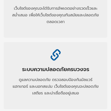
เว็บไซต์ของคุณจะได้รับการอัพเดตอย่างรวดเร็วและ
สม่ำเสมอ เพื่อให้เว็บไซต์ของคุณทันสมัยและปลอดภัย
ตลอดเวลา
ระบบความปลอดภัยครบวงจร
ดูแลความปลอดภัย ตรวจสอบป้องกันมัลแวร์
แฮกเกอร์ และบอทสแปม เว็บไซต์ของคุณจะปลอดภัย
เสถียร และน่าเชื่อถืออยู่เสมอ