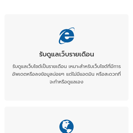
รับดูแลเว็บรายเดือน
รับดูแลเว็บไซต์เป็นรายเดือน เหมาะสำหรับเว็บไซต์ที่มีการ
อัพเดตหรือลงข้อมูลบ่อยๆ แต่ไม่มีแอดมิน หรือสะดวกที่
จะทำหรือดูแลเอง