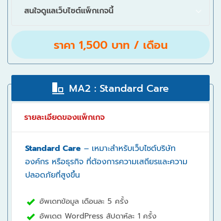
สนใจดูแลเว็บไซต์แพ็กเกจนี้
ราคา 1,500 บาท / เดือน
MA2 : Standard Care
รายละเอียดของแพ็กเกจ
Standard Care
– เหมาะสำหรับเว็บไซต์บริษัท
องค์กร หรือธุรกิจ ที่ต้องการความเสถียรและความ
ปลอดภัยที่สูงขึ้น
อัพเดทข้อมูล เดือนละ 5 ครั้ง
อัพเดต WordPress สัปดาห์ละ 1 ครั้ง