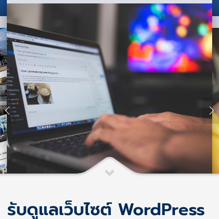
รับดูแลเว็บไซต์ WordPress