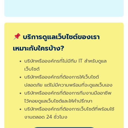
บริการดูแลเว็บไซต์ของเรา
เหมาะกับใครบ้าง?
บริษัทหรือองค์กรที่ไม่มีทีม IT สำหรับดูแล
เว็บไซต์
บริษัทหรือองค์กรที่ต้องการให้เว็บไซต์
ปลอดภัย แต่ไม่มีความพร้อมที่จะดูแลเว็บเอง
บริษัทหรือองค์กรที่ต้องการทีมงานมืออาชีพ
ไว้คอยดูแลเว็บไซต์และให้คำปรึกษา
บริษัทหรือองค์กรที่ต้องการเว็บไซต์ที่พร้อมใช้
งานตลอด 24 ชั่วโมง