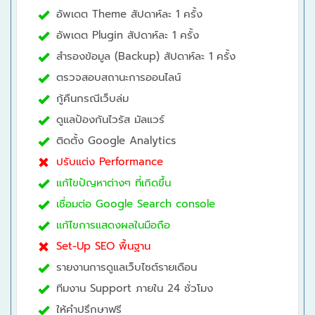
อัพเดต Theme สัปดาห์ละ 1 ครั้ง
อัพเดต Plugin สัปดาห์ละ 1 ครั้ง
สำรองข้อมูล (Backup) สัปดาห์ละ 1 ครั้ง
ตรวจสอบสถานะการออนไลน์
กู้คืนกรณีเว็บล่ม
ดูแลป้องกันไวรัส มัลแวร์
ติดตั้ง Google Analytics
ปรับแต่ง Performance
แก้ไขปัญหาต่างๆ ที่เกิดขึ้น
เชื่อมต่อ Google Search console
แก้ไขการแสดงผลในมือถือ
Set-Up SEO พื้นฐาน
รายงานการดูแลเว็บไซต์รายเดือน
ทีมงาน Support ภายใน 24 ชั่วโมง
ให้คำปรึกษาฟรี