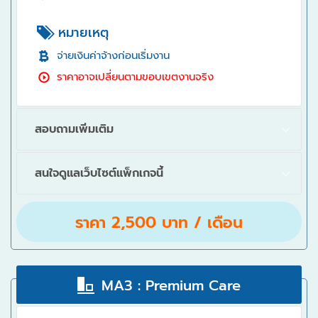
หมายเหตุ
จ่ายเงินค่าจ้างก่อนเริ่มงาน
ราคาอาจเปลี่ยนตามขอบเขตงานจริง
สอบถามเพิ่มเติม
สนใจดูแลเว็บไซต์แพ็กเกจนี้
ราคา 2,500 บาท / เดือน
MA3 : Premium Care