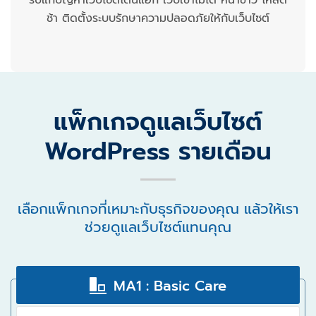
ช้า ติดตั้งระบบรักษาความปลอดภัยให้กับเว็บไซต์
แพ็กเกจดูแลเว็บไซต์
WordPress รายเดือน
เลือกแพ็กเกจที่เหมาะกับธุรกิจของคุณ แล้วให้เรา
ช่วยดูแลเว็บไซต์แทนคุณ
MA1 : Basic Care