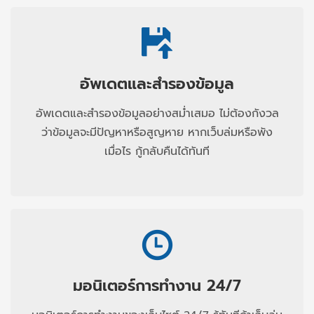
อัพเดตและสำรองข้อมูล
อัพเดตและสำรองข้อมูลอย่างสม่ำเสมอ ไม่ต้องกังวล
ว่าข้อมูลจะมีปัญหาหรือสูญหาย หากเว็บล่มหรือพัง
เมื่อไร กู้กลับคืนได้ทันที
มอนิเตอร์การทำงาน 24/7