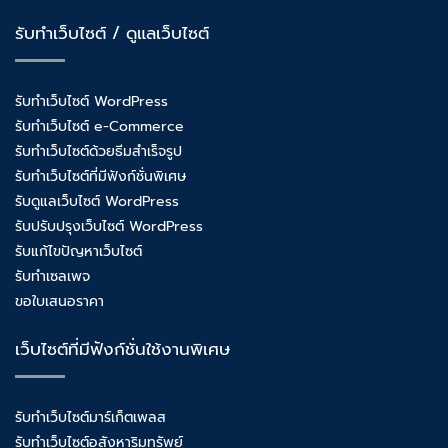
รับทำเว็บไซต์ / ดูแลเว็บไซต์
รับทำเว็บไซต์ WordPress
รับทำเว็บไซต์ e-Commerce
รับทำเว็บไซต์ด้วยธีมสำเร็จรูป
รับทำเว็บไซต์ที่มีฟังก์ชั่นพิเศษ
รับดูแลเว็บไซต์ WordPress
รับปรับปรุงเว็บไซต์ WordPress
รับแก้ไขปัญหาเว็บไซต์
รับทำเซลเพจ
ขอใบเสนอราคา
เว็บไซต์ที่มีฟังก์ชั่นใช้งานพิเศษ
รับทำเว็บไซต์มาร์เก็ตเพลส
รับทำเว็บไซต์อสังหาริมทรัพย์