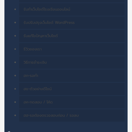
รับทำเว็บไซต์โรงเรียนออนไลน์
รับปรับปรุงเว็บไซต์ WordPress
รับแก้ไขปัญหาเว็บไซต์
รีวิวของเรา
วิธีการชำระเงิน
ฮก-รอทำ
ฮข-ตัวอย่างดีไซน์
ฮค-ทดสอบ / โค้ด
ฮฮ-รอต้องตรวจสอบก่อน / รอลบ