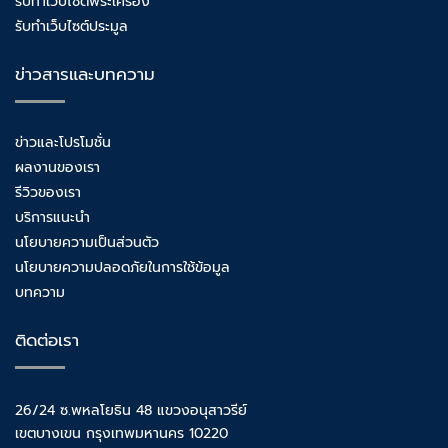
รับทำเว็บไซต์พระเครื่อง
รับทำเว็บไซต์ประมูล
ข่าวสารและบทความ
ข่าวและโปรโมชั่น
ผลงานของเรา
รีวิวของเรา
บริการแนะนำ
นโยบายความเป็นส่วนตัว
นโยบายความปลอดภัยในการใช้ข้อมูล
บทความ
ติดต่อเรา
26/24 ซ.พหลโยธิน 48 แขวงอนุสาวรีย์
เขตบางเขน กรุงเทพมหานคร 10220