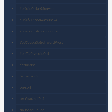
รับทำเว็บไซต์มาร์เก็ตเพลส
รับทำเว็บไซต์อสังหาริมทรัพย์
รับทำเว็บไซต์โรงเรียนออนไลน์
รับปรับปรุงเว็บไซต์ WordPress
รับแก้ไขปัญหาเว็บไซต์
รีวิวของเรา
วิธีการชำระเงิน
ฮก-รอทำ
ฮข-ตัวอย่างดีไซน์
ฮค-ทดสอบ / โค้ด