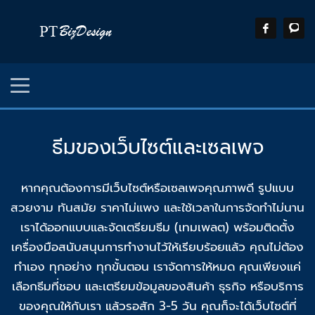
ธีมของเว็บไซต์และเซลเพจ
หากคุณต้องการมีเว็บไซต์หรือเซลเพจคุณภาพดี รูปแบบ
สวยงาม ทันสมัย ราคาไม่แพง และใช้เวลาในการจัดทำไม่นาน
เราได้ออกแบบและจัดเตรียมธีม (เทมเพลต) พร้อมติดตั้ง
เครื่องมือสนับสนุนการทำงานไว้ให้เรียบร้อยแล้ว คุณไม่ต้อง
ทำเอง ทุกอย่าง ทุกขั้นตอน เราจัดการให้หมด คุณเพียงแค่
เลือกธีมที่ชอบ และเตรียมข้อมูลของสินค้า ธุรกิจ หรือบริการ
ของคุณให้กับเรา แล้วรอสัก 3-5 วัน คุณก็จะได้เว็บไซต์ที่