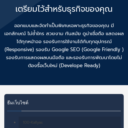
เตรียมไว้สำหรับธุรกิจของคุณ
ออกแบบและจัดทำเป็นพิเศษเฉพาะธุรกิจของคุณ มี
เอกลักษณ์ ไม่ซ้ำใคร สวยงาม ทันสมัย ดูน่าเชื่อถือ แสดงผล
ได้ทุกหน้าจอ รองรับการใช้งานได้กับทุกอุปกรณ์
(Responsive) รองรับ Google SEO (Google Friendly )
รองรับการแสดงผลบนมือถือ และรองรับการพัฒนาโดยไม่
ต้องรื้อเว็บใหม่ (Develope Ready)
ธีมเว็บไซต์
100-Kallyas