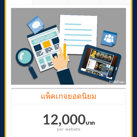
แพ็คเกจยอดนิยม
12,000
บาท
per
website