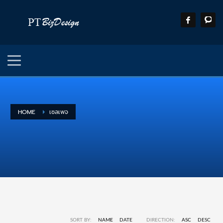
HOME
เซลเพจ
SORT BY:
NAME
DATE
DIRECTION:
ASC
DESC