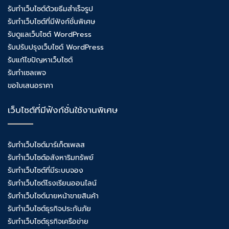
รับทำเว็บไซต์ด้วยธีมสำเร็จรูป
รับทำเว็บไซต์ที่มีฟังก์ชั่นพิเศษ
รับดูแลเว็บไซต์ WordPress
รับปรับปรุงเว็บไซต์ WordPress
รับแก้ไขปัญหาเว็บไซต์
รับทำเซลเพจ
ขอใบเสนอราคา
เว็บไซต์ที่มีฟังก์ชั่นใช้งานพิเศษ
รับทำเว็บไซต์มาร์เก็ตเพลส
รับทำเว็บไซต์อสังหาริมทรัพย์
รับทำเว็บไซต์ที่มีระบบจอง
รับทำเว็บไซต์โรงเรียนออนไลน์
รับทำเว็บไซต์นายหน้าขายสินค้า
รับทำเว็บไซต์ธุรกิจประกันภัย
รับทำเว็บไซต์ธุรกิจเครือข่าย