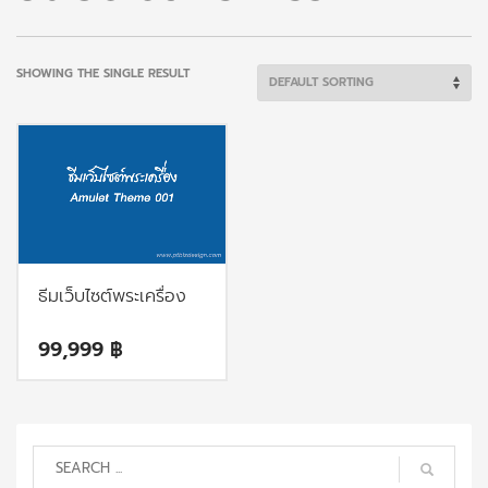
SHOWING THE SINGLE RESULT
ธีมเว็บไซต์พระเครื่อง
99,999
฿