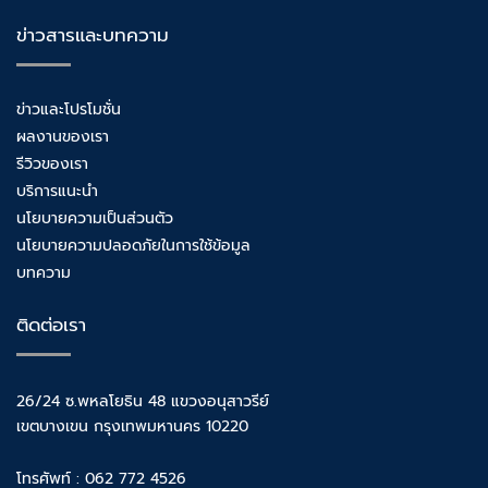
ข่าวสารและบทความ
ข่าวและโปรโมชั่น
ผลงานของเรา
รีวิวของเรา
บริการแนะนำ
นโยบายความเป็นส่วนตัว
นโยบายความปลอดภัยในการใช้ข้อมูล
บทความ
ติดต่อเรา
26/24 ซ.พหลโยธิน 48 แขวงอนุสาวรีย์
เขตบางเขน กรุงเทพมหานคร 10220
โทรศัพท์ : 062 772 4526