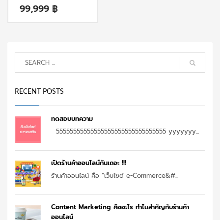
99,999
฿
RECENT POSTS
ทดสอบบทความ
55555555555555555555555555555555 yyyyyyy...
เปิดร้านค้าออนไลน์กันเถอะ !!!
ร้านค้าออนไลน์ คือ “เว็บไซต์ e-Commerce&#...
Content Marketing คืออะไร ทำไมสำคัญกับร้านค้า
ออนไลน์